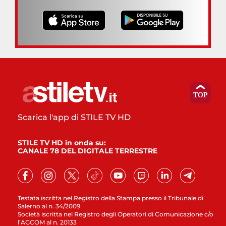
Scarica l'app di STILE TV HD
STILE TV HD in onda su:
CANALE 78 DEL DIGITALE TERRESTRE
Testata iscritta nel Registro della Stampa presso il Tribunale di
Salerno al n. 34/2009
Società iscritta nel Registro degli Operatori di Comunicazione c/o
l’AGCOM al n. 20133