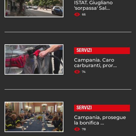
ISTAT. Giugliano
'sorpassa' Sal...
66
SERVIZI
Campania. Caro
carburanti, pror...
74
SERVIZI
Campania, prosegue
la bonifica ...
78