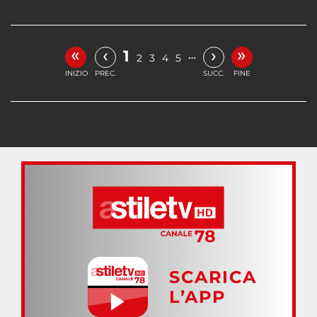
«
»
‹
›
1
…
2
3
4
5
INIZIO
PREC.
SUCC.
FINE
SCARICA
L’APP