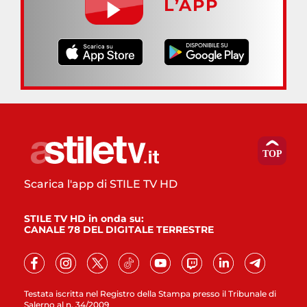
L’APP
Scarica l'app di STILE TV HD
STILE TV HD in onda su:
CANALE 78 DEL DIGITALE TERRESTRE
Testata iscritta nel Registro della Stampa presso il Tribunale di
Salerno al n. 34/2009