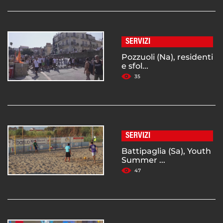
SERVIZI
Pozzuoli (Na), residenti
e sfol...
35
SERVIZI
Battipaglia (Sa), Youth
Summer ...
47