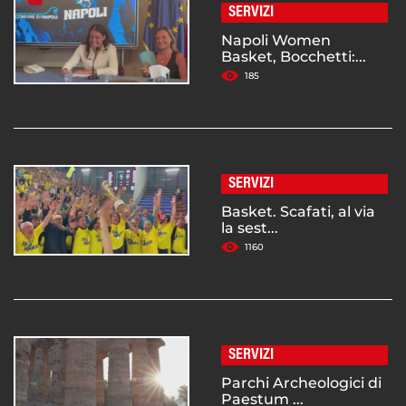
SERVIZI
Napoli Women
Basket, Bocchetti:...
185
SERVIZI
Basket. Scafati, al via
la sest...
1160
SERVIZI
Parchi Archeologici di
Paestum ...