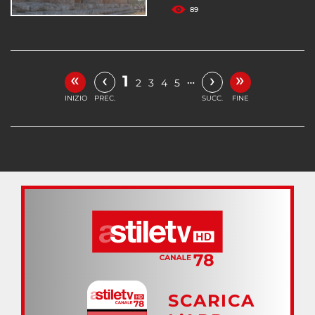
89
«
»
‹
›
1
…
2
3
4
5
INIZIO
PREC.
SUCC.
FINE
SCARICA