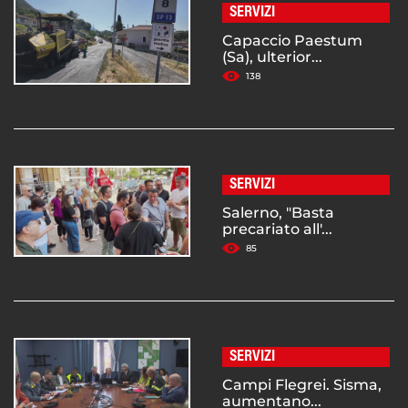
SERVIZI
Capaccio Paestum
(Sa), ulterior...
138
SERVIZI
Salerno, "Basta
precariato all'...
85
SERVIZI
Campi Flegrei. Sisma,
aumentano...