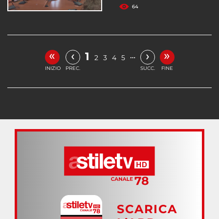
64
«
»
‹
›
1
…
2
3
4
5
INIZIO
PREC.
SUCC.
FINE
SCARICA