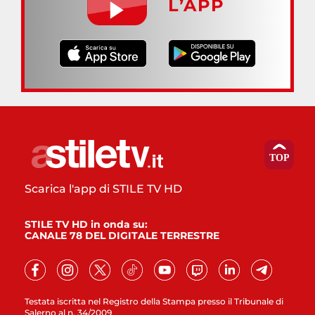
L’APP
Scarica l'app di STILE TV HD
STILE TV HD in onda su:
CANALE 78 DEL DIGITALE TERRESTRE
Testata iscritta nel Registro della Stampa presso il Tribunale di
Salerno al n. 34/2009