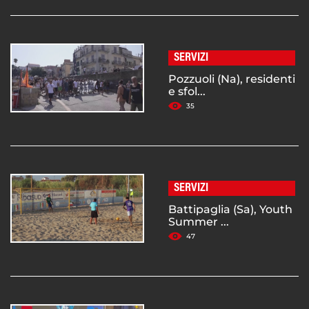
SERVIZI
Pozzuoli (Na), residenti
e sfol...
35
SERVIZI
Battipaglia (Sa), Youth
Summer ...
47