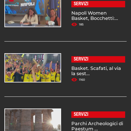
SERVIZI
Napoli Women
Basket, Bocchetti:...
185
SERVIZI
Basket. Scafati, al via
la sest...
1160
SERVIZI
Parchi Archeologici di
Paestum ...