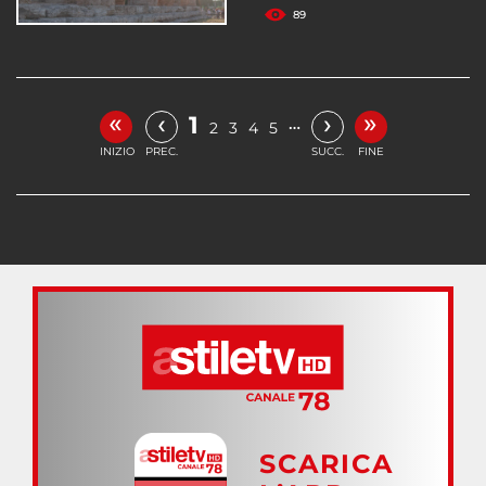
89
«
»
‹
›
1
…
2
3
4
5
INIZIO
PREC.
SUCC.
FINE
SCARICA