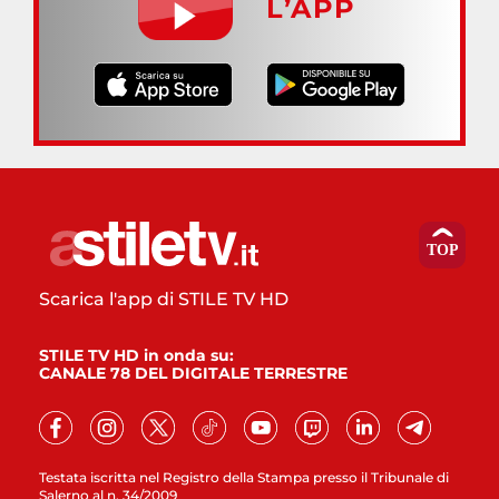
L’APP
Scarica l'app di STILE TV HD
STILE TV HD in onda su:
CANALE 78 DEL DIGITALE TERRESTRE
Testata iscritta nel Registro della Stampa presso il Tribunale di
Salerno al n. 34/2009