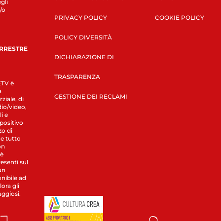
gli
/o
PRIVACY POLICY
COOKIE POLICY
POLICY DIVERSITÀ
ERRESTRE
DICHIARAZIONE DI
TRASPARENZA
LETV è
a
GESTIONE DEI RECLAMI
ziale, di
dio/video,
i e
spositivo
zo di
 e tutto
on
 è
esenti sul
un
nibile ad
ora gli
aggiosi.