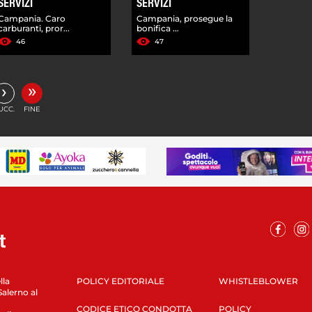
SERVIZI
SERVIZI
Campania. Caro
Campania, prosegue la
carburanti, pror...
bonifica ...
46
47
»
›
UCC.
FINE
lla
POLICY EDITORIALE
WHISTLEBLOWER
Salerno al
CODICE ETICO CONDOTTA
POLICY