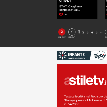
SERVIZI
ISTAT. Giugliano
'sorpassa' Sal...
41
«
‹
1
…
2
3
4
5
INIZIO
PREC.
S
Testata iscritta nel Registro de
Stampa presso il Tribunale di 
n. 34/2009