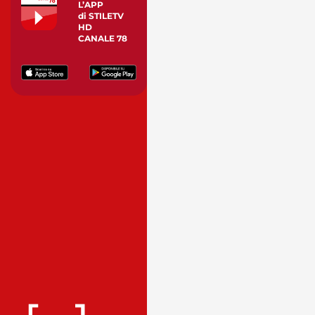
L’APP
di STILETV
HD
CANALE 78