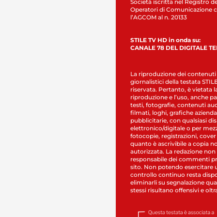
Società iscritta nel Registro de
Operatori di Comunicazione c
l’AGCOM al n. 20133
STILE TV HD in onda su:
CANALE 78 DEL DIGITALE T
La riproduzione dei contenuti
giornalistici della testata STI
riservata. Pertanto, è vietata l
riproduzione e l’uso, anche par
testi, fotografie, contenuti au
filmati, loghi, grafiche aziendal
pubblicitarie, con qualsiasi di
elettronico/digitale o per mez
fotocopie, registrazioni, cover
quanto è ascrivibile a copia n
autorizzata. La redazione non
responsabile dei commenti pr
sito. Non potendo esercitare 
controllo continuo resta dispo
eliminarli su segnalazione qual
stessi risultano offensivi e oltr