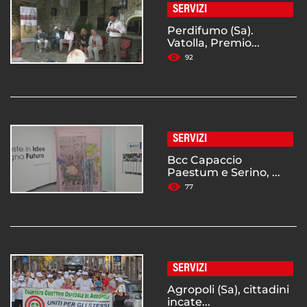
SERVIZI
Perdifumo (Sa).
Vatolla, Premio...
92
SERVIZI
Bcc Capaccio
Paestum e Serino, ...
77
SERVIZI
Agropoli (Sa), cittadini
incate...