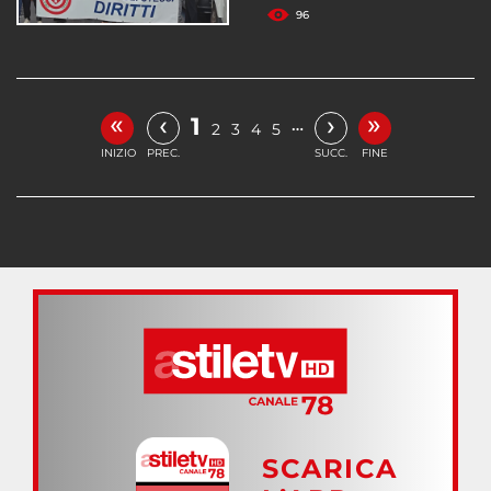
96
«
»
‹
›
1
…
2
3
4
5
INIZIO
PREC.
SUCC.
FINE
SCARICA