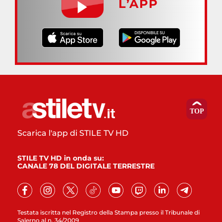
L’APP
Scarica l'app di STILE TV HD
STILE TV HD in onda su:
CANALE 78 DEL DIGITALE TERRESTRE
Testata iscritta nel Registro della Stampa presso il Tribunale di
Salerno al n. 34/2009