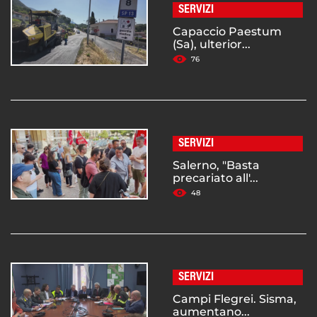
SERVIZI
Capaccio Paestum
(Sa), ulterior...
76
SERVIZI
Salerno, "Basta
precariato all'...
48
SERVIZI
Campi Flegrei. Sisma,
aumentano...