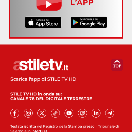
L’APP
Scarica l'app di STILE TV HD
STILE TV HD in onda su:
CANALE 78 DEL DIGITALE TERRESTRE
Testata iscritta nel Registro della Stampa presso il Tribunale di
Salerno al n. 34/2009