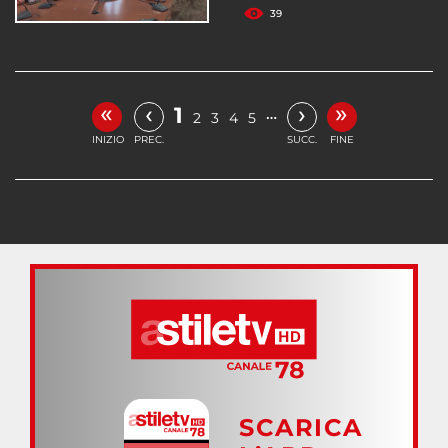
39
«
»
‹
›
1
…
2
3
4
5
INIZIO
PREC.
SUCC.
FINE
SCARICA