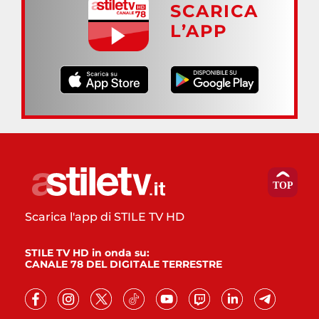
SCARICA
L’APP
Scarica l'app di STILE TV HD
STILE TV HD in onda su:
CANALE 78 DEL DIGITALE TERRESTRE