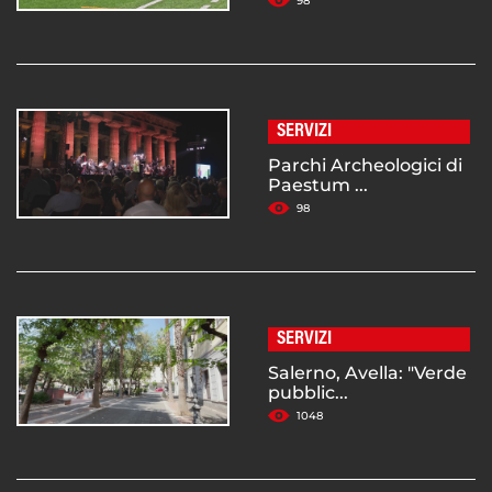
98
SERVIZI
Parchi Archeologici di
Paestum ...
98
SERVIZI
Salerno, Avella: "Verde
pubblic...
1048