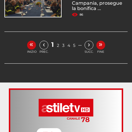
Campania, prosegue
la bonifica ...
86
«
»
‹
›
1
…
2
3
4
5
INIZIO
PREC.
SUCC.
FINE