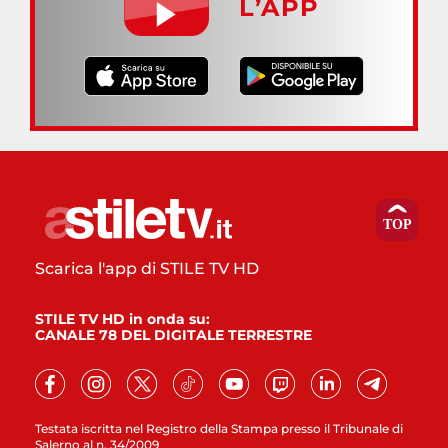
L’APP
Scarica l'app di STILE TV HD
STILE TV HD in onda su:
CANALE 78 DEL DIGITALE TERRESTRE
Testata iscritta nel Registro della Stampa presso il Tribunale di
Salerno al n. 34/2009