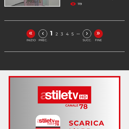
119
«
»
‹
›
1
…
2
3
4
5
INIZIO
PREC.
SUCC.
FINE
SCARICA