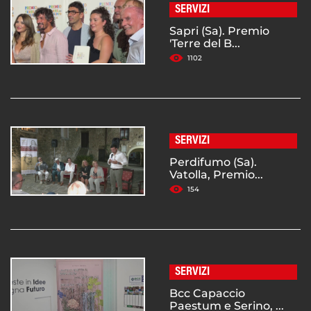
SERVIZI
Sapri (Sa). Premio
'Terre del B...
1102
SERVIZI
Perdifumo (Sa).
Vatolla, Premio...
154
SERVIZI
Bcc Capaccio
Paestum e Serino, ...