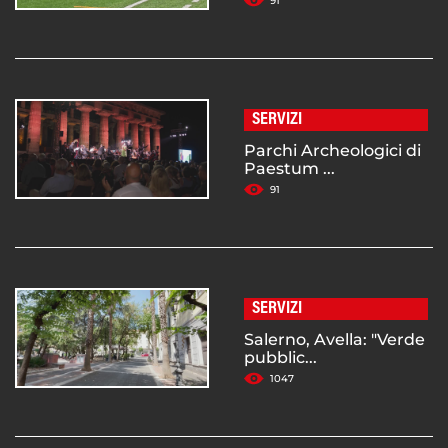
91
SERVIZI
Parchi Archeologici di
Paestum ...
91
SERVIZI
Salerno, Avella: "Verde
pubblic...
1047