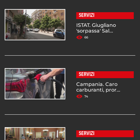
SERVIZI
ISTAT. Giugliano
'sorpassa' Sal...
66
SERVIZI
Campania. Caro
carburanti, pror...
74
SERVIZI