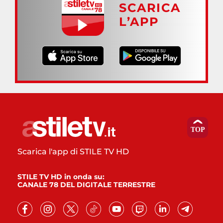
SCARICA
L’APP
Scarica l'app di STILE TV HD
STILE TV HD in onda su:
CANALE 78 DEL DIGITALE TERRESTRE