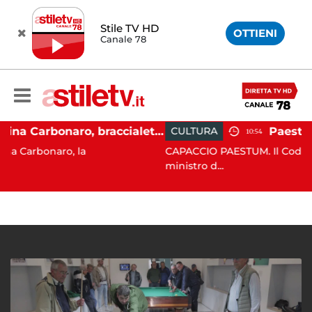
Stile TV HD
OTTIENI
Canale 78
Martina Carbonaro, braccialetto elettronico per i genitori della 14enne uccisa dall'ex
CULTURA
10:54
o, la
CAPACCIO PAESTUM. Il Codancos lancia un
ministro d...