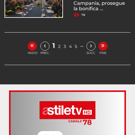
Campania, prosegue
la bonifica ...
78
«
»
‹
›
1
…
2
3
4
5
INIZIO
PREC.
SUCC.
FINE