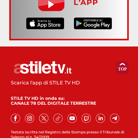
L’APP
Scarica l'app di STILE TV HD
STILE TV HD in onda su:
CANALE 78 DEL DIGITALE TERRESTRE
Testata iscritta nel Registro della Stampa presso il Tribunale di
Salerno al n. 34/2009