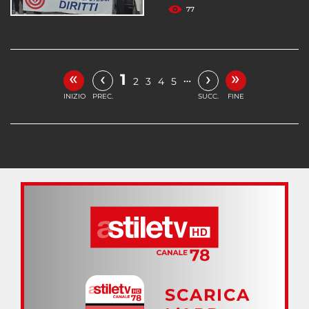
77
«
»
‹
›
1
…
2
3
4
5
INIZIO
PREC.
SUCC.
FINE
SCARICA