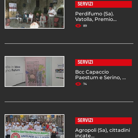
SERVIZI
Perdifumo (Sa).
Vatolla, Premio...
89
SERVIZI
Bcc Capaccio
Paestum e Serino, ...
74
SERVIZI
Agropoli (Sa), cittadini
incate...