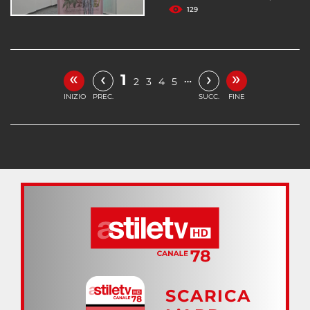
129
«
»
‹
›
1
…
2
3
4
5
INIZIO
PREC.
SUCC.
FINE
SCARICA