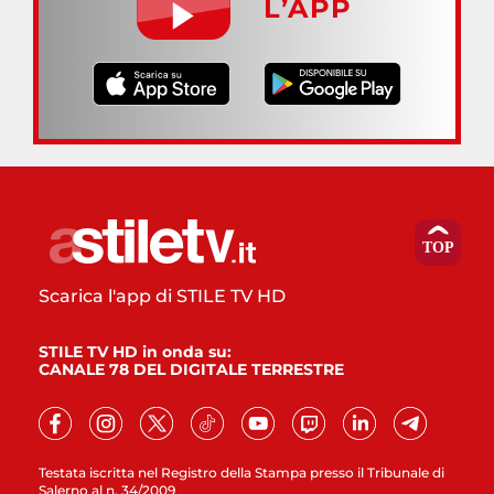
L’APP
Scarica l'app di STILE TV HD
STILE TV HD in onda su:
CANALE 78 DEL DIGITALE TERRESTRE
Testata iscritta nel Registro della Stampa presso il Tribunale di
Salerno al n. 34/2009