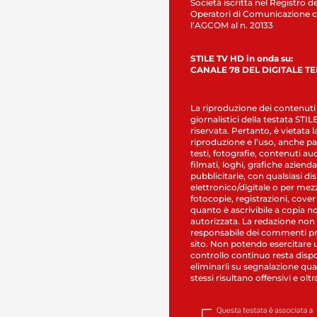
Società iscritta nel Registro de
Operatori di Comunicazione c
l’AGCOM al n. 20133
STILE TV HD in onda su:
CANALE 78 DEL DIGITALE T
La riproduzione dei contenuti
giornalistici della testata STI
riservata. Pertanto, è vietata l
riproduzione e l’uso, anche par
testi, fotografie, contenuti au
filmati, loghi, grafiche aziendal
pubblicitarie, con qualsiasi di
elettronico/digitale o per mez
fotocopie, registrazioni, cover
quanto è ascrivibile a copia n
autorizzata. La redazione non
responsabile dei commenti pr
sito. Non potendo esercitare 
controllo continuo resta dispo
eliminarli su segnalazione qual
stessi risultano offensivi e oltr