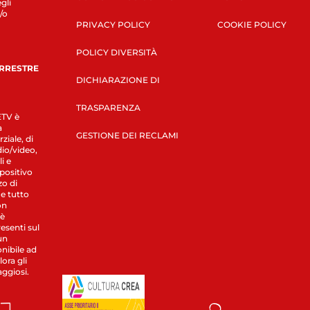
gli
/o
PRIVACY POLICY
COOKIE POLICY
POLICY DIVERSITÀ
ERRESTRE
DICHIARAZIONE DI
TRASPARENZA
LETV è
a
GESTIONE DEI RECLAMI
ziale, di
dio/video,
i e
spositivo
zo di
 e tutto
on
 è
esenti sul
un
nibile ad
ora gli
aggiosi.