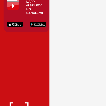
L’APP
di STILETV
HD
CANALE 78