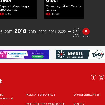
SERVIZI
SERVIZI
Capaccio Capoluogo,
Capaccio, nido di Caretta
rappresenta...
Caret...
6146
10228
»
›
2018
…
16
2017
2019
2020
2021
2022
SUCC.
FINE
lla
POLICY EDITORIALE
WHISTLEBLOWER
Salerno al
CODICE ETICO CONDOTTA
POLICY