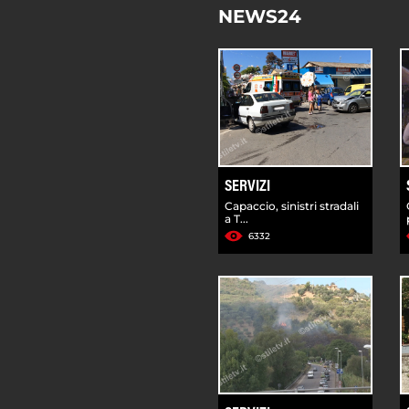
NEWS24
SERVIZI
Capaccio, sinistri stradali
a T...
6332