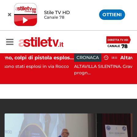
Stile TV HD
OTTIENI
Canale 78
Salerno, colpi di pistola esplosi a Pastena: paura tra i residenti
CRONACA
18:11
losi in via Rocco
ALTAVILLA SILENTINA. Grave incidente in m
progn...