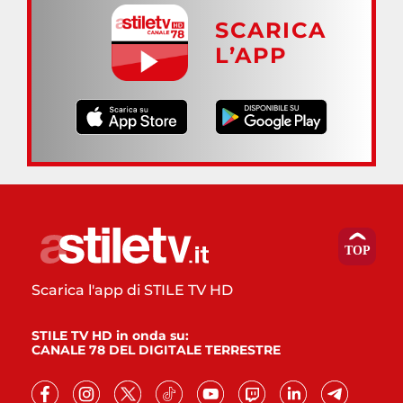
SCARICA
L’APP
Scarica l'app di STILE TV HD
STILE TV HD in onda su:
CANALE 78 DEL DIGITALE TERRESTRE