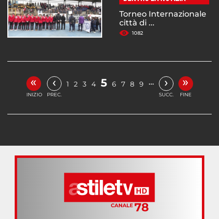
Torneo Internazionale
città di ...
1082
«
»
‹
›
5
…
1
2
3
4
6
7
8
9
INIZIO
PREC.
SUCC.
FINE