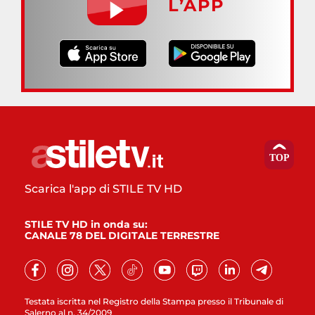
L’APP
Scarica l'app di STILE TV HD
STILE TV HD in onda su:
CANALE 78 DEL DIGITALE TERRESTRE
Testata iscritta nel Registro della Stampa presso il Tribunale di
Salerno al n. 34/2009