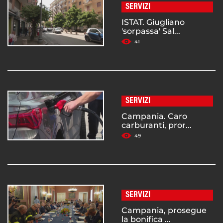
SERVIZI
ISTAT. Giugliano
'sorpassa' Sal...
41
SERVIZI
Campania. Caro
carburanti, pror...
49
SERVIZI
Campania, prosegue
la bonifica ...