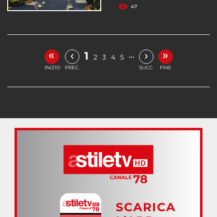
47
«
»
‹
›
1
…
2
3
4
5
INIZIO
PREC.
SUCC.
FINE
SCARICA