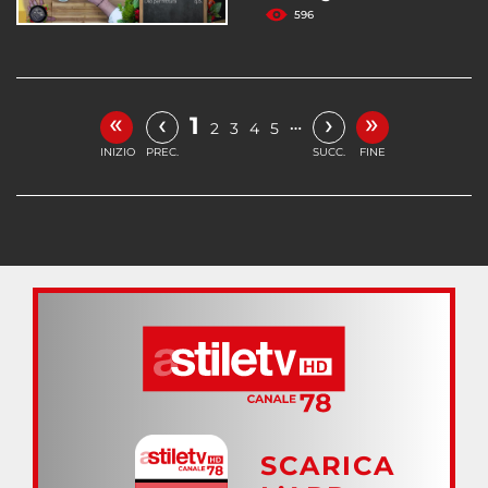
596
«
»
‹
›
1
…
2
3
4
5
INIZIO
PREC.
SUCC.
FINE
SCARICA