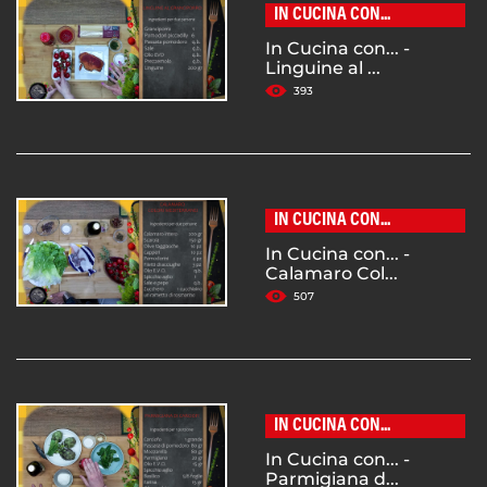
IN CUCINA CON...
In Cucina con... -
Linguine al ...
393
IN CUCINA CON...
In Cucina con... -
Calamaro Col...
507
IN CUCINA CON...
In Cucina con... -
Parmigiana d...