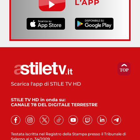
L’APP
Scarica l'app di STILE TV HD
STILE TV HD in onda su:
CANALE 78 DEL DIGITALE TERRESTRE
Testata iscritta nel Registro della Stampa presso il Tribunale di
Salerno al n. 34/2009