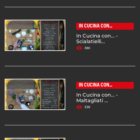
IN CUCINA CON...
In Cucina con... -
Scialatielli...
380
IN CUCINA CON...
In Cucina con... -
Maltagliati ...
338