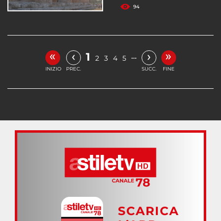
94
«
»
‹
›
1
…
2
3
4
5
INIZIO
PREC.
SUCC.
FINE
SCARICA