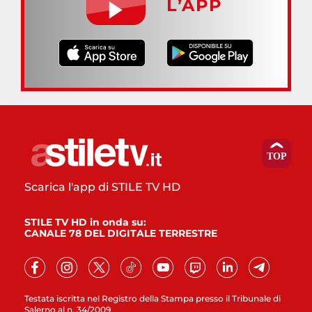
L’APP
Scarica l'app di STILE TV HD
STILE TV HD in onda su:
CANALE 78 DEL DIGITALE TERRESTRE
Testata iscritta nel Registro della Stampa presso il Tribunale di
Salerno al n. 34/2009