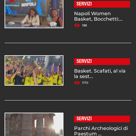
SERVIZI
Napoli Women
Basket, Bocchetti:...
188
SERVIZI
Basket. Scafati, al via
la sest...
1170
SERVIZI
Parchi Archeologici di
Paestum ...