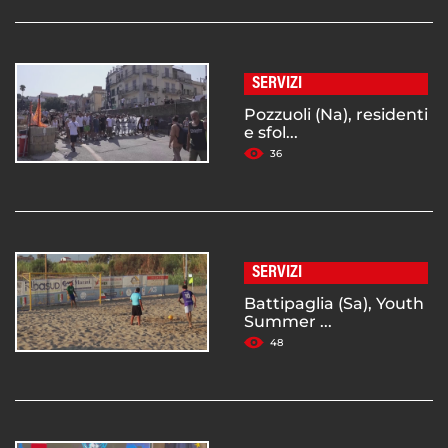
SERVIZI
Pozzuoli (Na), residenti
e sfol...
36
SERVIZI
Battipaglia (Sa), Youth
Summer ...
48