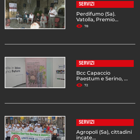
SERVIZI
Perdifumo (Sa).
Vatolla, Premio...
78
SERVIZI
Bcc Capaccio
Paestum e Serino, ...
72
SERVIZI
Agropoli (Sa), cittadini
incate...