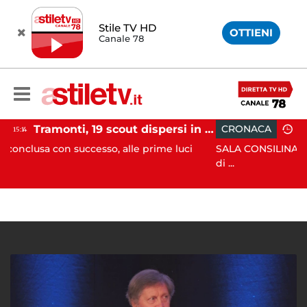
Stile TV HD
OTTIENI
Canale 78
Tramonti, 19 scout dispersi in montagna salvati dai vigili del fuoco
CRONACA
12:41
ccesso, alle prime luci
SALA CONSILINA. Si ritrovano liqui
di ...