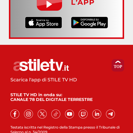
L’APP
Scarica l'app di STILE TV HD
STILE TV HD in onda su:
CANALE 78 DEL DIGITALE TERRESTRE
Testata iscritta nel Registro della Stampa presso il Tribunale di
Salerno al n. 34/2009