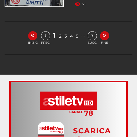
71
«
»
‹
›
1
…
2
3
4
5
INIZIO
PREC.
SUCC.
FINE
SCARICA