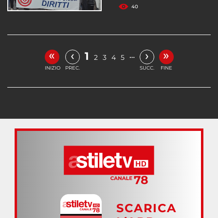
40
«
»
‹
›
1
…
2
3
4
5
INIZIO
PREC.
SUCC.
FINE
SCARICA