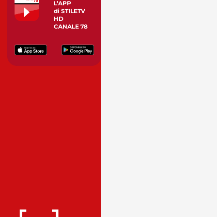
L’APP
di STILETV
HD
CANALE 78