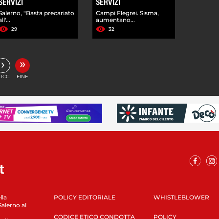
SERVIZI
SERVIZI
Salerno, "Basta precariato
Campi Flegrei. Sisma,
all'...
aumentano...
29
32
»
›
UCC.
FINE
lla
POLICY EDITORIALE
WHISTLEBLOWER
Salerno al
CODICE ETICO CONDOTTA
POLICY