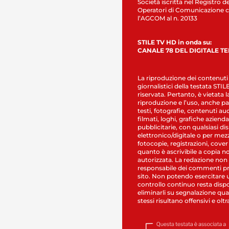
Società iscritta nel Registro de
Operatori di Comunicazione c
l’AGCOM al n. 20133
STILE TV HD in onda su:
CANALE 78 DEL DIGITALE T
La riproduzione dei contenuti
giornalistici della testata STI
riservata. Pertanto, è vietata l
riproduzione e l’uso, anche par
testi, fotografie, contenuti au
filmati, loghi, grafiche aziendal
pubblicitarie, con qualsiasi di
elettronico/digitale o per mez
fotocopie, registrazioni, cover
quanto è ascrivibile a copia n
autorizzata. La redazione non
responsabile dei commenti pr
sito. Non potendo esercitare 
controllo continuo resta dispo
eliminarli su segnalazione qual
stessi risultano offensivi e oltr