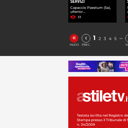
SERVIZI
Capaccio Paestum (Sa),
ulterior...
33
«
‹
1
…
2
3
4
5
INIZIO
PREC.
S
Testata iscritta nel Registro de
Stampa presso il Tribunale di 
n. 34/2009