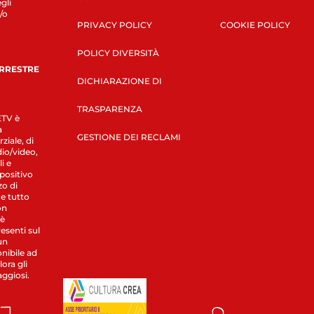
gli
/o
PRIVACY POLICY
COOKIE POLICY
POLICY DIVERSITÀ
ERRESTRE
DICHIARAZIONE DI
TRASPARENZA
LETV è
a
GESTIONE DEI RECLAMI
ziale, di
dio/video,
i e
spositivo
zo di
 e tutto
on
 è
esenti sul
un
nibile ad
ora gli
aggiosi.