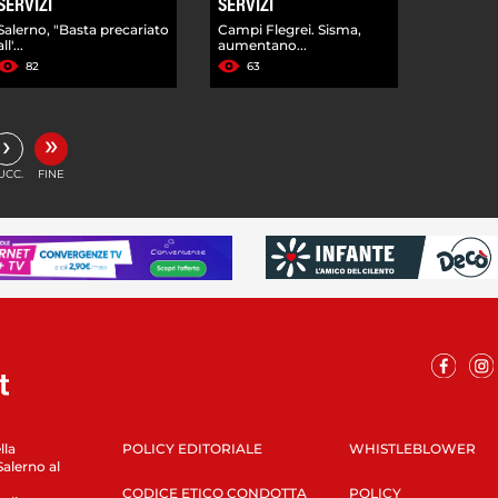
SERVIZI
SERVIZI
Salerno, "Basta precariato
Campi Flegrei. Sisma,
all'...
aumentano...
82
63
»
›
UCC.
FINE
lla
POLICY EDITORIALE
WHISTLEBLOWER
Salerno al
CODICE ETICO CONDOTTA
POLICY