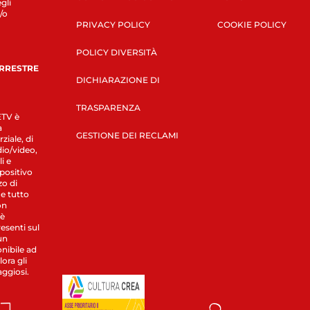
gli
/o
PRIVACY POLICY
COOKIE POLICY
POLICY DIVERSITÀ
ERRESTRE
DICHIARAZIONE DI
TRASPARENZA
LETV è
a
GESTIONE DEI RECLAMI
ziale, di
dio/video,
i e
spositivo
zo di
 e tutto
on
 è
esenti sul
un
nibile ad
ora gli
aggiosi.