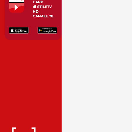
L’APP
di STILETV
HD
CANALE 78