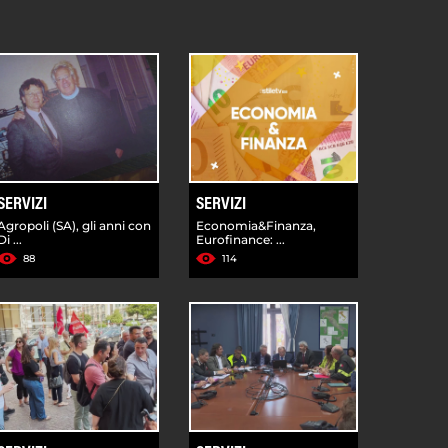
SERVIZI
SERVIZI
Agropoli (SA), gli anni con
Economia&Finanza,
Di ...
Eurofinance: ...
88
114