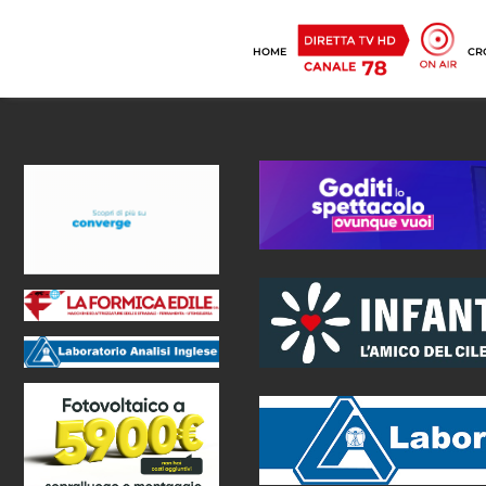
HOME
CR