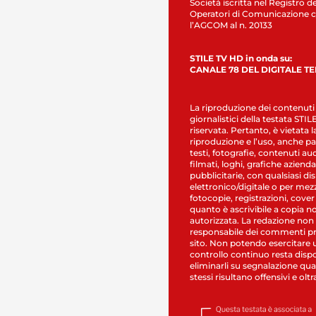
Società iscritta nel Registro de
Operatori di Comunicazione c
l’AGCOM al n. 20133
STILE TV HD in onda su:
CANALE 78 DEL DIGITALE T
La riproduzione dei contenuti
giornalistici della testata STI
riservata. Pertanto, è vietata l
riproduzione e l’uso, anche par
testi, fotografie, contenuti au
filmati, loghi, grafiche aziendal
pubblicitarie, con qualsiasi di
elettronico/digitale o per mez
fotocopie, registrazioni, cover
quanto è ascrivibile a copia n
autorizzata. La redazione non
responsabile dei commenti pr
sito. Non potendo esercitare 
controllo continuo resta dispo
eliminarli su segnalazione qual
stessi risultano offensivi e oltr