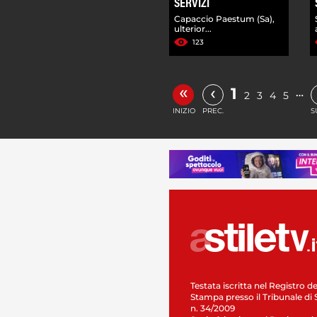
SERVIZI
Capaccio Paestum (Sa),
ulterior...
123
«
‹
1
…
2
3
4
5
INIZIO
PREC.
S
Testata iscritta nel Registro de
Stampa presso il Tribunale di 
n. 34/2009