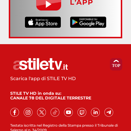
L’APP
Scarica l'app di STILE TV HD
STILE TV HD in onda su:
CANALE 78 DEL DIGITALE TERRESTRE
Testata iscritta nel Registro della Stampa presso il Tribunale di
Salerno al n. 34/2009