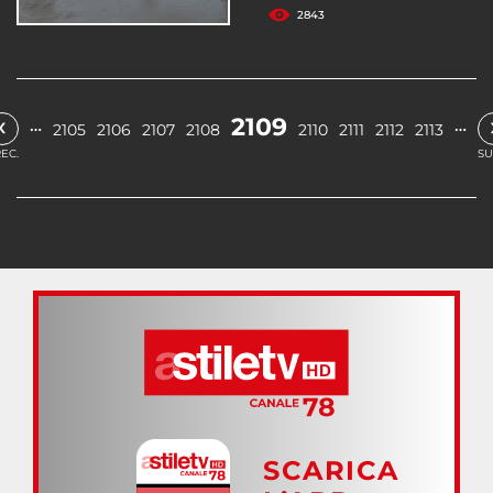
2843
‹
2109
…
…
2105
2106
2107
2108
2110
2111
2112
2113
EC.
SU
SCARICA