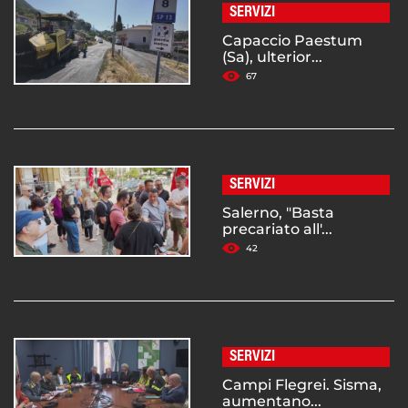
SERVIZI
Capaccio Paestum
(Sa), ulterior...
67
SERVIZI
Salerno, "Basta
precariato all'...
42
SERVIZI
Campi Flegrei. Sisma,
aumentano...