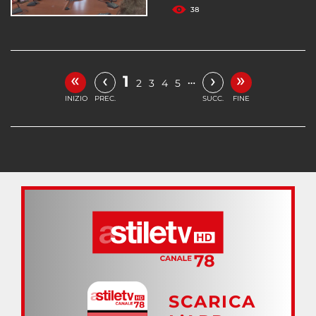
38
«
»
‹
›
1
…
2
3
4
5
INIZIO
PREC.
SUCC.
FINE
SCARICA