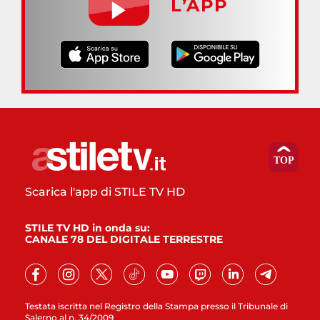
L’APP
Scarica l'app di STILE TV HD
STILE TV HD in onda su:
CANALE 78 DEL DIGITALE TERRESTRE
Testata iscritta nel Registro della Stampa presso il Tribunale di
Salerno al n. 34/2009