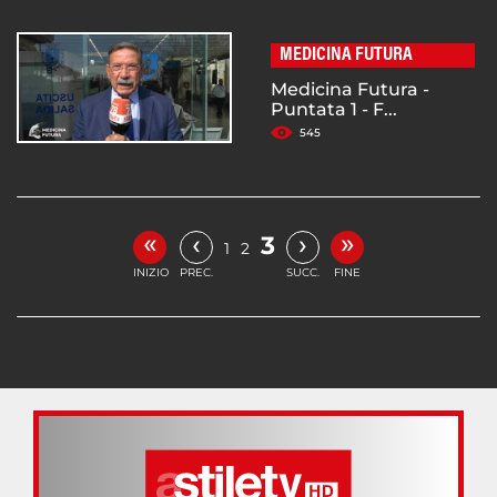
MEDICINA FUTURA
Medicina Futura -
Puntata 1 - F...
545
«
»
‹
›
3
1
2
INIZIO
PREC.
SUCC.
FINE