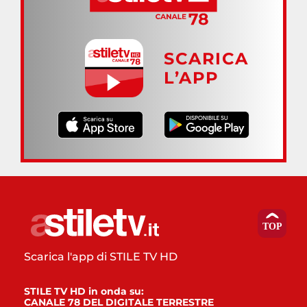
SCARICA
L’APP
Scarica l'app di STILE TV HD
STILE TV HD in onda su:
CANALE 78 DEL DIGITALE TERRESTRE