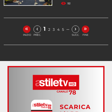
52
«
»
‹
›
1
…
2
3
4
5
INIZIO
PREC.
SUCC.
FINE
SCARICA