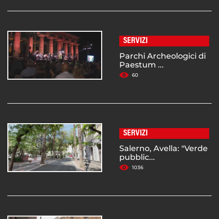
SERVIZI
Parchi Archeologici di
Paestum ...
60
SERVIZI
Salerno, Avella: "Verde
pubblic...
1036