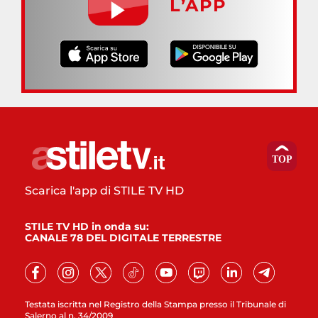
L’APP
Scarica l'app di STILE TV HD
STILE TV HD in onda su:
CANALE 78 DEL DIGITALE TERRESTRE
Testata iscritta nel Registro della Stampa presso il Tribunale di
Salerno al n. 34/2009