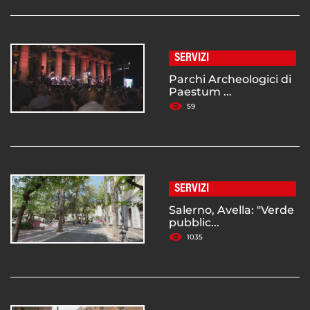
SERVIZI
Parchi Archeologici di
Paestum ...
59
SERVIZI
Salerno, Avella: "Verde
pubblic...
1035