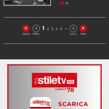
51
«
»
‹
›
1
…
2
3
4
5
INIZIO
PREC.
SUCC.
FINE
SCARICA