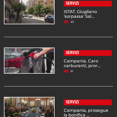
SERVIZI
ISTAT. Giugliano
'sorpassa' Sal...
43
SERVIZI
Campania. Caro
carburanti, pror...
51
SERVIZI
Campania, prosegue
la bonifica ...