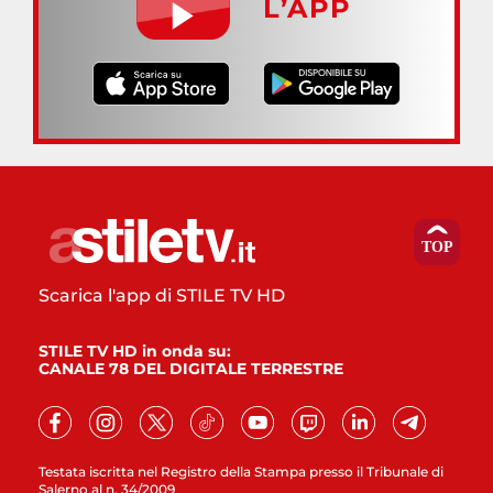
L’APP
Scarica l'app di STILE TV HD
STILE TV HD in onda su:
CANALE 78 DEL DIGITALE TERRESTRE
Testata iscritta nel Registro della Stampa presso il Tribunale di
Salerno al n. 34/2009