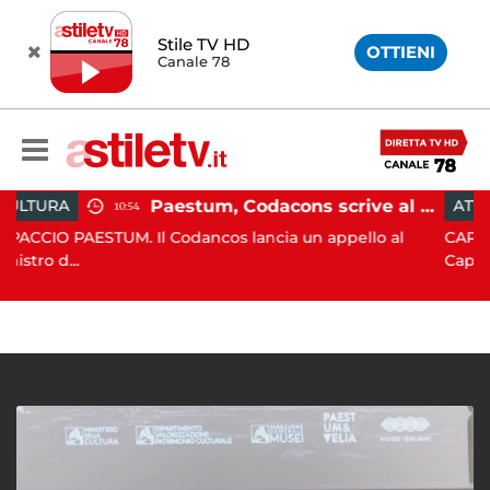
Stile TV HD
OTTIENI
Canale 78
Paestum, Codacons scrive al ministro Giuli: "Rilanciare scavi dell'Anfiteatro nell'area archeologica"
ATTUALITÀ
10:54
STUM. Il Codancos lancia un appello al
CAPACCIO PAESTUM
Capaccio Paes...