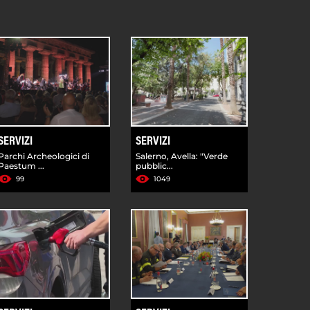
SERVIZI
SERVIZI
Parchi Archeologici di
Salerno, Avella: "Verde
Paestum ...
pubblic...
99
1049