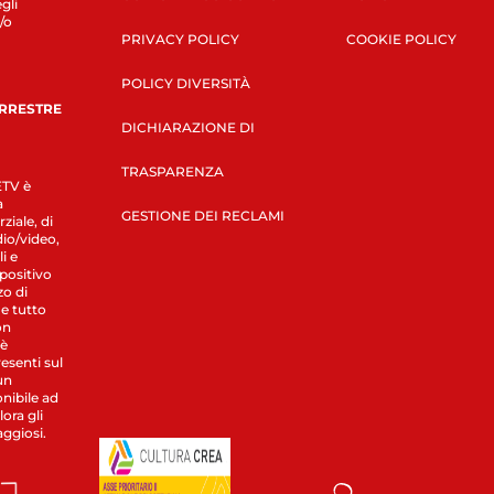
gli
/o
PRIVACY POLICY
COOKIE POLICY
POLICY DIVERSITÀ
ERRESTRE
DICHIARAZIONE DI
TRASPARENZA
LETV è
a
GESTIONE DEI RECLAMI
ziale, di
dio/video,
i e
spositivo
zo di
 e tutto
on
 è
esenti sul
un
nibile ad
ora gli
aggiosi.