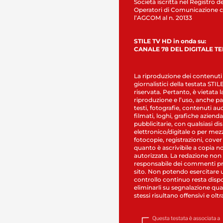
Società iscritta nel Registro de
Operatori di Comunicazione c
l’AGCOM al n. 20133
STILE TV HD in onda su:
CANALE 78 DEL DIGITALE T
La riproduzione dei contenuti
giornalistici della testata STI
riservata. Pertanto, è vietata l
riproduzione e l’uso, anche par
testi, fotografie, contenuti au
filmati, loghi, grafiche aziendal
pubblicitarie, con qualsiasi di
elettronico/digitale o per mez
fotocopie, registrazioni, cover
quanto è ascrivibile a copia n
autorizzata. La redazione non
responsabile dei commenti pr
sito. Non potendo esercitare 
controllo continuo resta dispo
eliminarli su segnalazione qual
stessi risultano offensivi e oltr