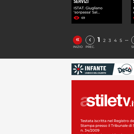
SERVIZI
ISTAT. Giugliano
'sorpassa' Sal...
69
«
‹
1
…
2
3
4
5
INIZIO
PREC.
S
Testata iscritta nel Registro de
Stampa presso il Tribunale di 
n. 34/2009