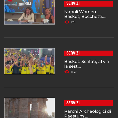
SERVIZI
Napoli Women
Basket, Bocchetti:...
175
SERVIZI
Basket. Scafati, al via
la sest...
1147
SERVIZI
Parchi Archeologici di
Paestum ...