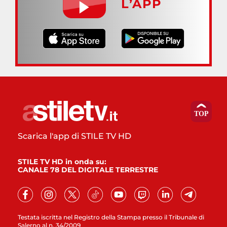
L’APP
Scarica l'app di STILE TV HD
STILE TV HD in onda su:
CANALE 78 DEL DIGITALE TERRESTRE
Testata iscritta nel Registro della Stampa presso il Tribunale di
Salerno al n. 34/2009