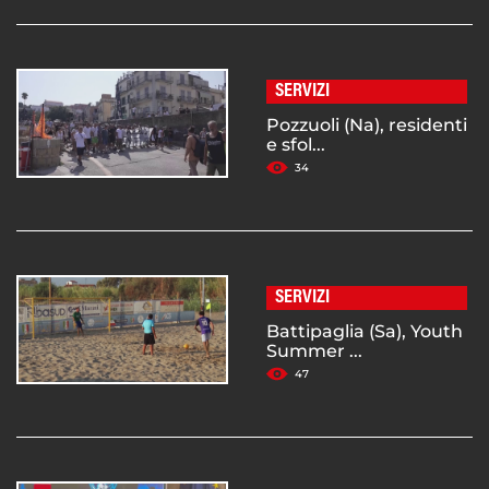
SERVIZI
Pozzuoli (Na), residenti
e sfol...
34
SERVIZI
Battipaglia (Sa), Youth
Summer ...
47