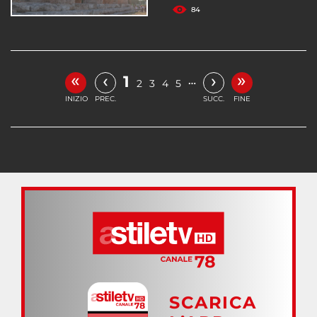
84
«
»
‹
›
1
…
2
3
4
5
INIZIO
PREC.
SUCC.
FINE
SCARICA