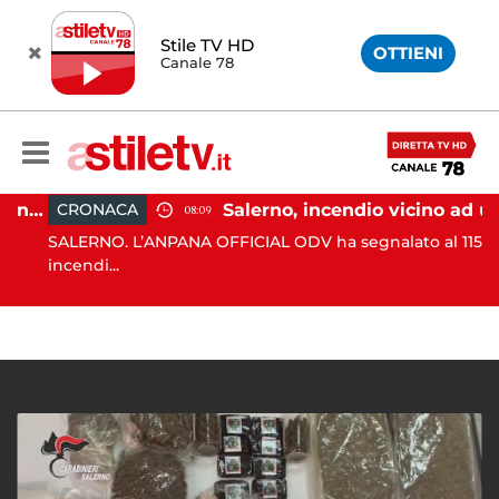
Stile TV HD
OTTIENI
Canale 78
Eboli, uomo aggredito nella notte: indagini in corso
Salerno, incendio vicino ad un traliccio: tempestivi i soccorsi
CRONACA
08:09
SALERNO. L’ANPANA OFFICIAL ODV ha segnalato al 115 un
incendi...