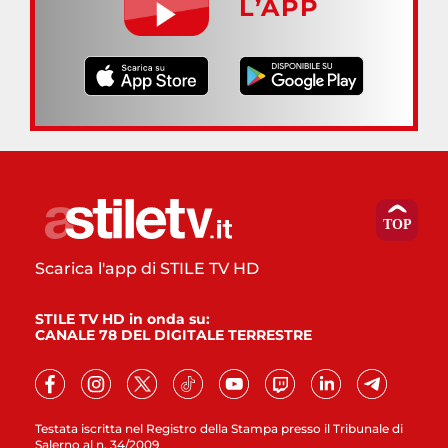
L’APP
Scarica l'app di STILE TV HD
STILE TV HD in onda su:
CANALE 78 DEL DIGITALE TERRESTRE
Testata iscritta nel Registro della Stampa presso il Tribunale di
Salerno al n. 34/2009