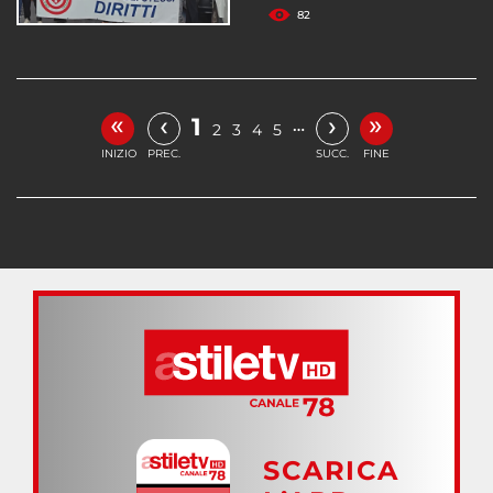
82
«
»
‹
›
1
…
2
3
4
5
INIZIO
PREC.
SUCC.
FINE
SCARICA