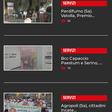
SERVIZI
Perdifumo (Sa).
Vatolla, Premio...
92
SERVIZI
Bcc Capaccio
Paestum e Serino, ...
76
SERVIZI
Agropoli (Sa), cittadini
incate...