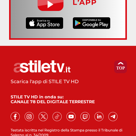
L’APP
Scarica l'app di STILE TV HD
STILE TV HD in onda su:
CANALE 78 DEL DIGITALE TERRESTRE
Testata iscritta nel Registro della Stampa presso il Tribunale di
Salerno al n. 34/2009