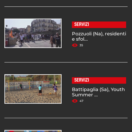
SERVIZI
Pozzuoli (Na), residenti
e sfol...
35
SERVIZI
Battipaglia (Sa), Youth
Summer ...
47