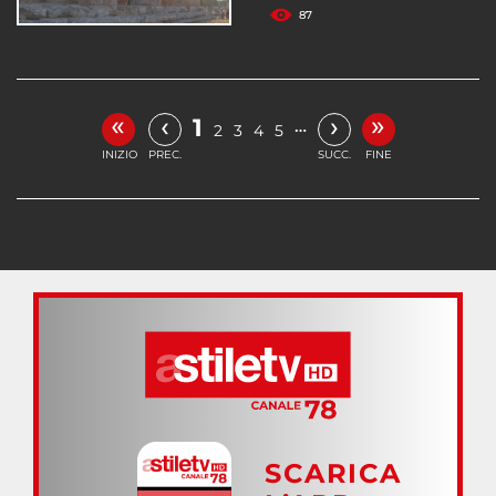
87
«
»
‹
›
1
…
2
3
4
5
INIZIO
PREC.
SUCC.
FINE
SCARICA