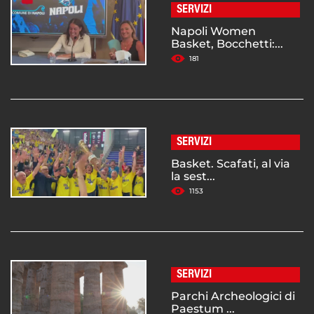
SERVIZI
Napoli Women
Basket, Bocchetti:...
181
SERVIZI
Basket. Scafati, al via
la sest...
1153
SERVIZI
Parchi Archeologici di
Paestum ...