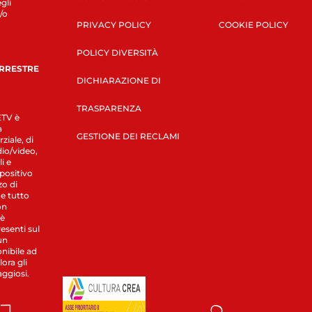
gli
/o
PRIVACY POLICY
COOKIE POLICY
POLICY DIVERSITÀ
ERRESTRE
DICHIARAZIONE DI
TRASPARENZA
LETV è
a
GESTIONE DEI RECLAMI
ziale, di
dio/video,
i e
spositivo
zo di
 e tutto
on
 è
esenti sul
un
nibile ad
ora gli
aggiosi.