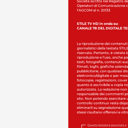
Società iscritta nel Registro de
Operatori di Comunicazione c
l’AGCOM al n. 20133
STILE TV HD in onda su:
CANALE 78 DEL DIGITALE T
La riproduzione dei contenuti
giornalistici della testata STI
riservata. Pertanto, è vietata l
riproduzione e l’uso, anche par
testi, fotografie, contenuti au
filmati, loghi, grafiche aziendal
pubblicitarie, con qualsiasi di
elettronico/digitale o per mez
fotocopie, registrazioni, cover
quanto è ascrivibile a copia n
autorizzata. La redazione non
responsabile dei commenti pr
sito. Non potendo esercitare 
controllo continuo resta dispo
eliminarli su segnalazione qual
stessi risultano offensivi e oltr