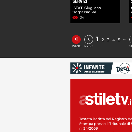
SERVIZI
ISTAT. Giugliano
'sorpassa' Sal...
34
«
‹
1
…
2
3
4
5
INIZIO
PREC.
S
Testata iscritta nel Registro de
Stampa presso il Tribunale di 
n. 34/2009