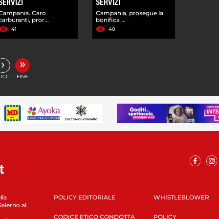
SERVIZI
SERVIZI
Campania. Caro
Campania, prosegue la
carburanti, pror...
bonifica ...
41
40
»
›
UCC.
FINE
lla
POLICY EDITORIALE
WHISTLEBLOWER
Salerno al
CODICE ETICO CONDOTTA
POLICY