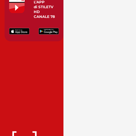
L’APP
di STILETV
HD
CANALE 78