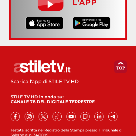
L’APP
Scarica l'app di STILE TV HD
STILE TV HD in onda su:
CANALE 78 DEL DIGITALE TERRESTRE
Testata iscritta nel Registro della Stampa presso il Tribunale di
Salerno al n. 34/2009