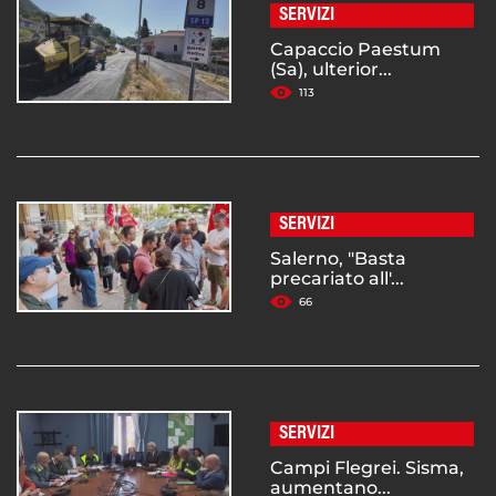
SERVIZI
Capaccio Paestum
(Sa), ulterior...
113
SERVIZI
Salerno, "Basta
precariato all'...
66
SERVIZI
Campi Flegrei. Sisma,
aumentano...