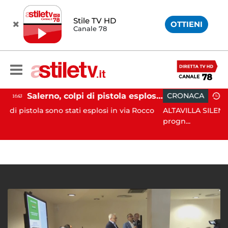
Stile TV HD
OTTIENI
Canale 78
Salerno, colpi di pistola esplosi a Pastena: paura tra i residenti
CRONACA
18:11
 stati esplosi in via Rocco
ALTAVILLA SILENTINA. Grave incide
progn...