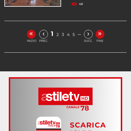
48
«
»
‹
›
1
…
2
3
4
5
INIZIO
PREC.
SUCC.
FINE
SCARICA