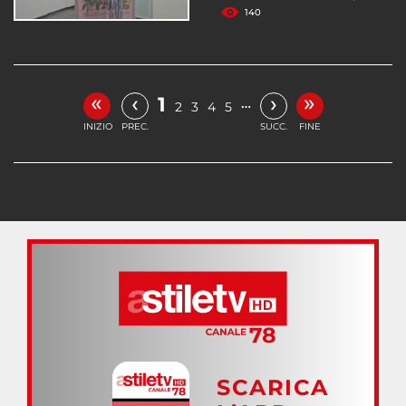
140
«
»
‹
›
1
…
2
3
4
5
INIZIO
PREC.
SUCC.
FINE
SCARICA