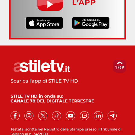
L’APP
Scarica l'app di STILE TV HD
STILE TV HD in onda su:
CANALE 78 DEL DIGITALE TERRESTRE
Testata iscritta nel Registro della Stampa presso il Tribunale di
Salerno al n. 34/2009