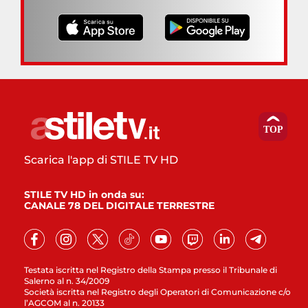
Scarica l'app di STILE TV HD
STILE TV HD in onda su:
CANALE 78 DEL DIGITALE TERRESTRE
Testata iscritta nel Registro della Stampa presso il Tribunale di
Salerno al n. 34/2009
Società iscritta nel Registro degli Operatori di Comunicazione c/o
l’AGCOM al n. 20133