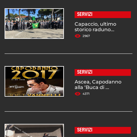
SERVIZI
Capaccio, ultimo
storico raduno...
2967
SERVIZI
Ascea, Capodanno
alla ‘Buca di ...
4371
SERVIZI