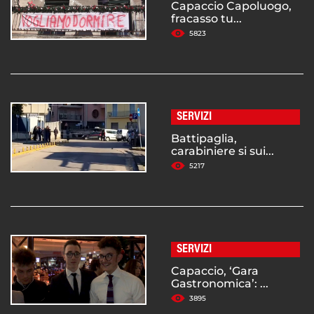
Capaccio Capoluogo,
fracasso tu...
5823
SERVIZI
Battipaglia,
carabiniere si sui...
5217
SERVIZI
Capaccio, ‘Gara
Gastronomica’: ...
3895