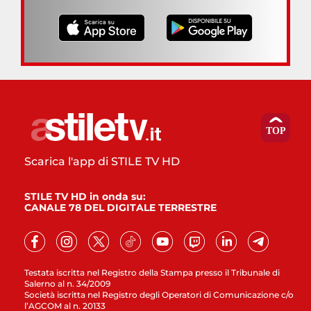
Scarica l'app di STILE TV HD
STILE TV HD in onda su:
CANALE 78 DEL DIGITALE TERRESTRE
Testata iscritta nel Registro della Stampa presso il Tribunale di
Salerno al n. 34/2009
Società iscritta nel Registro degli Operatori di Comunicazione c/o
l’AGCOM al n. 20133