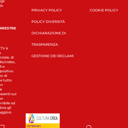
gli
/o
PRIVACY POLICY
COOKIE POLICY
POLICY DIVERSITÀ
ERRESTRE
DICHIARAZIONE DI
TRASPARENZA
LETV è
a
GESTIONE DEI RECLAMI
ziale, di
dio/video,
i e
spositivo
zo di
 e tutto
on
 è
esenti sul
un
nibile ad
ora gli
aggiosi.