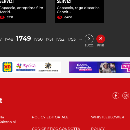
SERVIZI
SERVIZI
Capaccio, anteprima film
Capaccio, rogo discarica
'Merid...
Cannit...
5931
6406
»
›
1749
…
7
1748
1750
1751
1752
1753
SUCC.
FINE
lla
POLICY EDITORIALE
WHISTLEBLOWER
Salerno al
CODICE ETICO CONDOTTA
POLICY