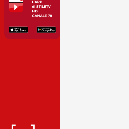
L’APP
di STILETV
HD
CANALE 78