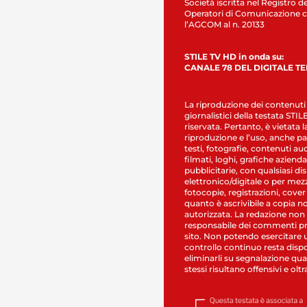
Società iscritta nel Registro de
Operatori di Comunicazione c
l’AGCOM al n. 20133
STILE TV HD in onda su:
CANALE 78 DEL DIGITALE T
La riproduzione dei contenuti
giornalistici della testata STI
riservata. Pertanto, è vietata l
riproduzione e l’uso, anche par
testi, fotografie, contenuti au
filmati, loghi, grafiche aziendal
pubblicitarie, con qualsiasi di
elettronico/digitale o per mez
fotocopie, registrazioni, cover
quanto è ascrivibile a copia n
autorizzata. La redazione non
responsabile dei commenti pr
sito. Non potendo esercitare 
controllo continuo resta dispo
eliminarli su segnalazione qual
stessi risultano offensivi e oltr