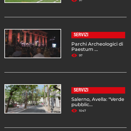
97
SERVIZI
Parchi Archeologici di
Paestum ...
97
SERVIZI
Salerno, Avella: "Verde
pubblic...
1047