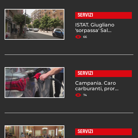
SERVIZI
ISTAT. Giugliano
'sorpassa' Sal...
66
SERVIZI
Campania. Caro
carburanti, pror...
74
SERVIZI