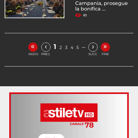
Campania, prosegue
la bonifica ...
83
«
»
‹
›
1
…
2
3
4
5
INIZIO
PREC.
SUCC.
FINE