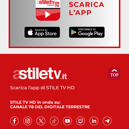
SCARICA
L’APP
Scarica l'app di STILE TV HD
STILE TV HD in onda su:
CANALE 78 DEL DIGITALE TERRESTRE