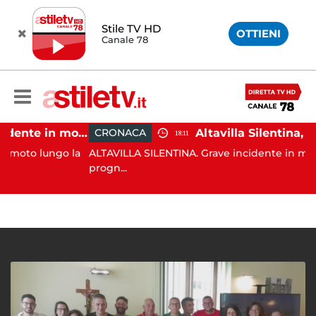
Stile TV HD
OTTIENI
Canale 78
Castellabate, incidente in moto: 27enne in ospedale
CRONACA
18:11
o lungo la
ALTAVILLA SILENTINA. Grave incidente in moto: 19e
progn...