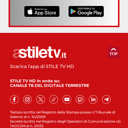
Scarica l'app di STILE TV HD
STILE TV HD in onda su:
CANALE 78 DEL DIGITALE TERRESTRE
Testata iscritta nel Registro della Stampa presso il Tribunale di
Salerno al n. 34/2009
Società iscritta nel Registro degli Operatori di Comunicazione c/o
l’AGCOM al n. 20133