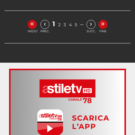
«
»
‹
›
1
…
2
3
4
5
INIZIO
PREC.
SUCC.
FINE
SCARICA
L’APP