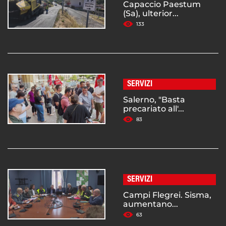
Capaccio Paestum
(Sa), ulterior...
133
SERVIZI
Salerno, "Basta
precariato all'...
83
SERVIZI
Campi Flegrei. Sisma,
aumentano...
63