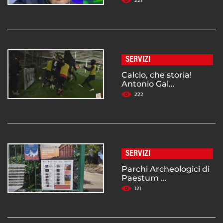
221
SERVIZI
Calcio, che storia!
Antonio Gal...
222
SERVIZI
Parchi Archeologici di
Paestum ...
121