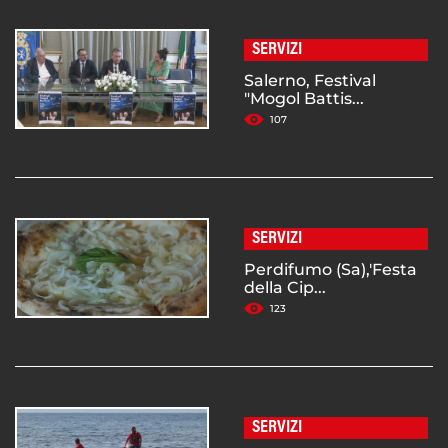
SERVIZI
Salerno, Festival
"Mogol Battis...
107
SERVIZI
Perdifumo (Sa),'Festa
della Cip...
123
SERVIZI