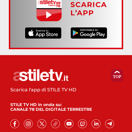
SCARICA
L’APP
Scarica l'app di STILE TV HD
STILE TV HD in onda su:
CANALE 78 DEL DIGITALE TERRESTRE