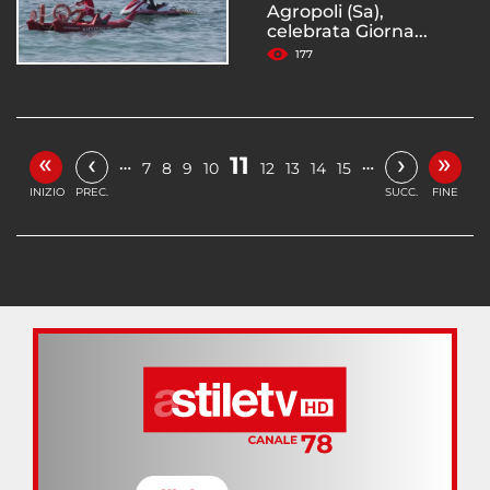
Agropoli (Sa),
celebrata Giorna...
177
«
»
‹
›
11
…
…
7
8
9
10
12
13
14
15
INIZIO
PREC.
SUCC.
FINE