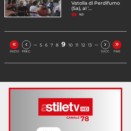
Vatolla di Perdifumo
(Sa), al '...
163
«
»
‹
›
9
…
…
5
6
7
8
10
11
12
13
INIZIO
PREC.
SUCC.
FINE