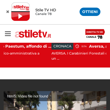
Stile TV HD
OTTIENI
Canale 78
Capaccio Paestum, affondo di Forza Italia: "Paolino è arrivato al capolinea"
CRONACA
11:54
nistrativa a
AVERSA. I Carabinieri Forestali di Marciani
un ...
html5: Video file not found