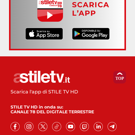
SCARICA
L’APP
Scarica l'app di STILE TV HD
STILE TV HD in onda su:
CANALE 78 DEL DIGITALE TERRESTRE