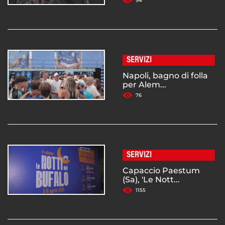
94
SERVIZI
Napoli, bagno di folla
per Alem...
76
SERVIZI
Capaccio Paestum
(Sa), 'Le Nott...
1155