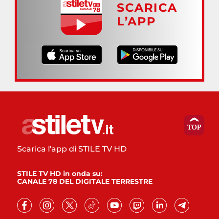
SCARICA
L’APP
Scarica l'app di STILE TV HD
STILE TV HD in onda su:
CANALE 78 DEL DIGITALE TERRESTRE