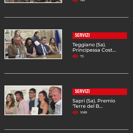
165
SERVIZI
Teggiano (Sa).
Principessa Cost...
73
SERVIZI
Sapri (Sa). Premio
'Terre del B...
1089