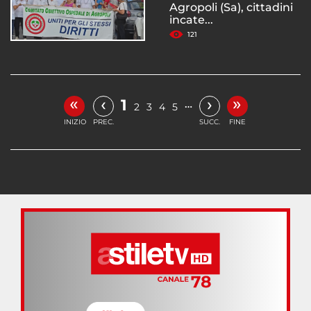
Agropoli (Sa), cittadini
incate...
121
«
»
‹
›
1
…
2
3
4
5
INIZIO
PREC.
SUCC.
FINE