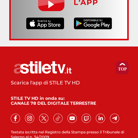
L’APP
Scarica l'app di STILE TV HD
STILE TV HD in onda su:
CANALE 78 DEL DIGITALE TERRESTRE
Testata iscritta nel Registro della Stampa presso il Tribunale di
Salerno al n. 34/2009