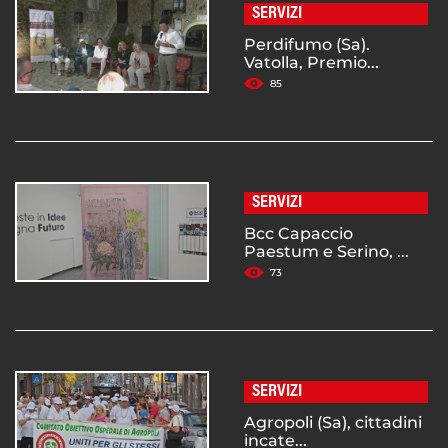
SERVIZI
Perdifumo (Sa).
Vatolla, Premio...
85
SERVIZI
Bcc Capaccio
Paestum e Serino, ...
73
SERVIZI
Agropoli (Sa), cittadini
incate...