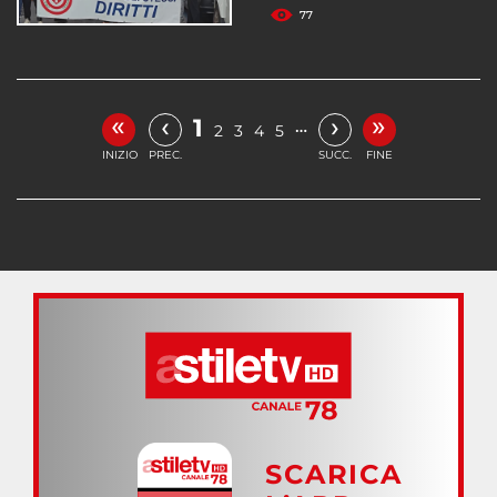
77
«
»
‹
›
1
…
2
3
4
5
INIZIO
PREC.
SUCC.
FINE
SCARICA