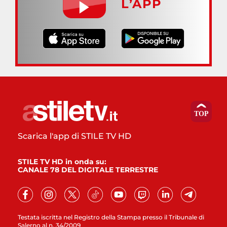
L’APP
Scarica l'app di STILE TV HD
STILE TV HD in onda su:
CANALE 78 DEL DIGITALE TERRESTRE
Testata iscritta nel Registro della Stampa presso il Tribunale di
Salerno al n. 34/2009