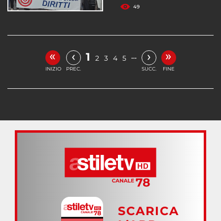
49
«
»
‹
›
1
…
2
3
4
5
INIZIO
PREC.
SUCC.
FINE
SCARICA