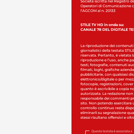
Società iscritta nel Registro de
Operatori di Comunicazione c
l’AGCOM al n. 20133
STILE TV HD in onda su:
CANALE 78 DEL DIGITALE T
La riproduzione dei contenuti
giornalistici della testata STI
riservata. Pertanto, è vietata l
riproduzione e l’uso, anche par
testi, fotografie, contenuti au
filmati, loghi, grafiche aziendal
pubblicitarie, con qualsiasi di
elettronico/digitale o per mez
fotocopie, registrazioni, cover
quanto è ascrivibile a copia n
autorizzata. La redazione non
responsabile dei commenti pr
sito. Non potendo esercitare 
controllo continuo resta dispo
eliminarli su segnalazione qual
stessi risultano offensivi e oltr