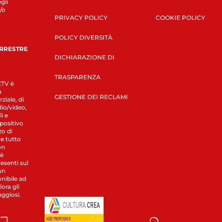
gli
/o
PRIVACY POLICY
COOKIE POLICY
POLICY DIVERSITÀ
ERRESTRE
DICHIARAZIONE DI
TRASPARENZA
LETV è
a
GESTIONE DEI RECLAMI
ziale, di
dio/video,
i e
spositivo
zo di
 e tutto
on
 è
esenti sul
un
nibile ad
ora gli
aggiosi.