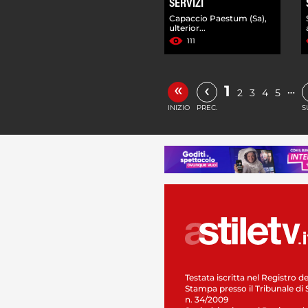
SERVIZI
Capaccio Paestum (Sa),
ulterior...
111
«
‹
1
…
2
3
4
5
INIZIO
PREC.
S
Testata iscritta nel Registro de
Stampa presso il Tribunale di 
n. 34/2009