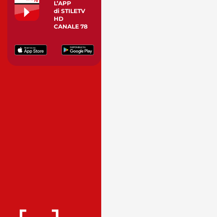
L’APP
di STILETV
HD
CANALE 78