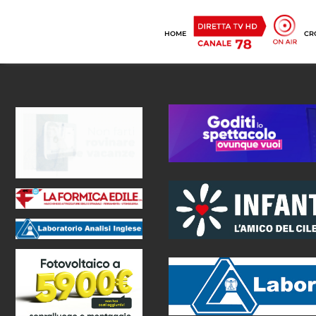
HOME
CR