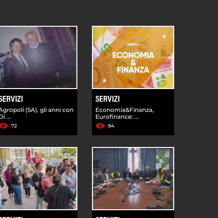
SERVIZI
SERVIZI
Agropoli (SA), gli anni con
Economia&Finanza,
Di ...
Eurofinance: ...
72
84