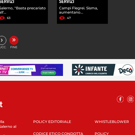
SERVIZI
SERVIZI
Salerno, "Basta precariato
Campi Flegrei. Sisma,
all'...
aumentano...
63
47
»
›
UCC.
FINE
lla
POLICY EDITORIALE
WHISTLEBLOWER
Salerno al
CODICE ETICO CONDOTTA
POLICY