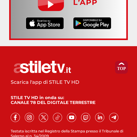
L’APP
Scarica l'app di STILE TV HD
STILE TV HD in onda su:
CANALE 78 DEL DIGITALE TERRESTRE
Testata iscritta nel Registro della Stampa presso il Tribunale di
Salerno al n. 34/2009