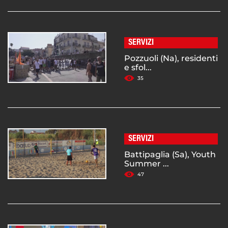
SERVIZI
Pozzuoli (Na), residenti
e sfol...
35
SERVIZI
Battipaglia (Sa), Youth
Summer ...
47