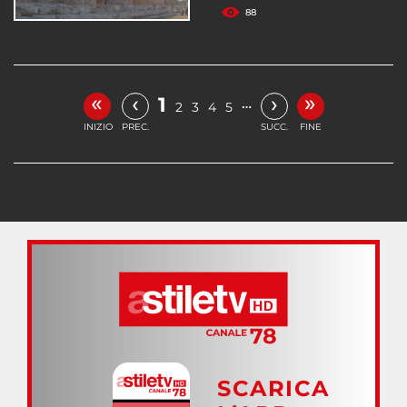
88
«
»
‹
›
1
…
2
3
4
5
INIZIO
PREC.
SUCC.
FINE
SCARICA