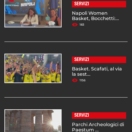
SERVIZI
Napoli Women
Basket, Bocchetti:...
183
SERVIZI
Basket. Scafati, al via
la sest...
1156
SERVIZI
Parchi Archeologici di
Paestum ...