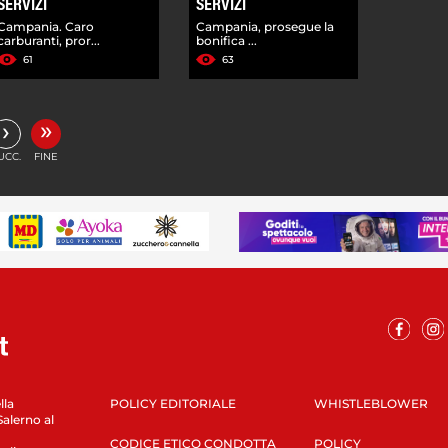
SERVIZI
SERVIZI
Campania. Caro
Campania, prosegue la
carburanti, pror...
bonifica ...
61
63
»
›
UCC.
FINE
lla
POLICY EDITORIALE
WHISTLEBLOWER
Salerno al
CODICE ETICO CONDOTTA
POLICY