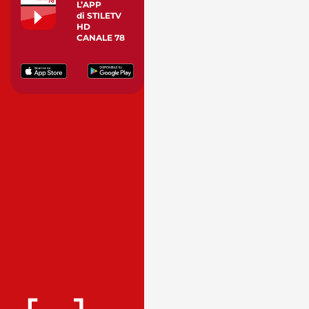
L’APP
di STILETV
HD
CANALE 78