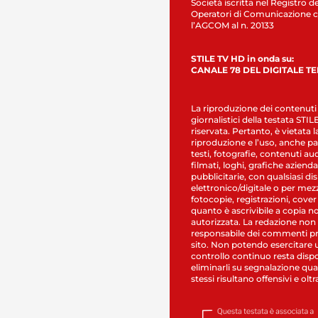
Società iscritta nel Registro de
Operatori di Comunicazione c
l’AGCOM al n. 20133
STILE TV HD in onda su:
CANALE 78 DEL DIGITALE T
La riproduzione dei contenuti
giornalistici della testata STI
riservata. Pertanto, è vietata l
riproduzione e l’uso, anche par
testi, fotografie, contenuti au
filmati, loghi, grafiche aziendal
pubblicitarie, con qualsiasi di
elettronico/digitale o per mez
fotocopie, registrazioni, cover
quanto è ascrivibile a copia n
autorizzata. La redazione non
responsabile dei commenti pr
sito. Non potendo esercitare 
controllo continuo resta dispo
eliminarli su segnalazione qual
stessi risultano offensivi e oltr