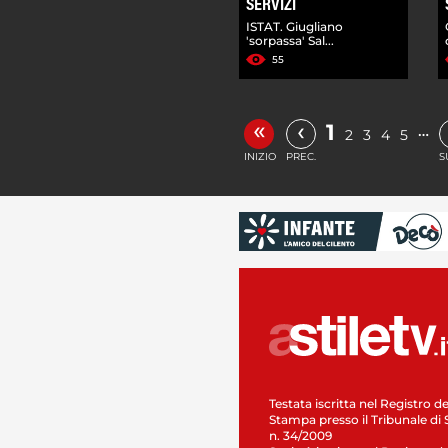
SERVIZI
ISTAT. Giugliano
'sorpassa' Sal...
55
«
‹
1
…
2
3
4
5
INIZIO
PREC.
S
Testata iscritta nel Registro de
Stampa presso il Tribunale di 
n. 34/2009