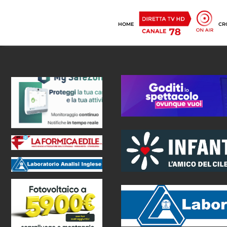
HOME
CR