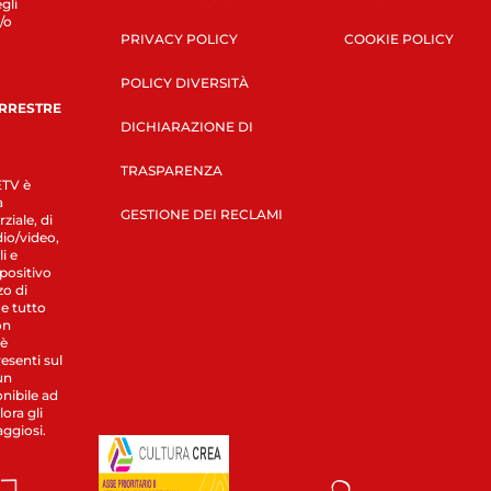
gli
/o
PRIVACY POLICY
COOKIE POLICY
POLICY DIVERSITÀ
ERRESTRE
DICHIARAZIONE DI
TRASPARENZA
LETV è
a
GESTIONE DEI RECLAMI
ziale, di
dio/video,
i e
spositivo
zo di
 e tutto
on
 è
esenti sul
un
nibile ad
ora gli
aggiosi.