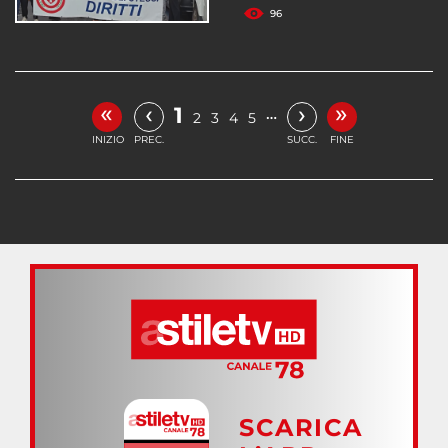
96
«
»
‹
›
1
…
2
3
4
5
INIZIO
PREC.
SUCC.
FINE
SCARICA