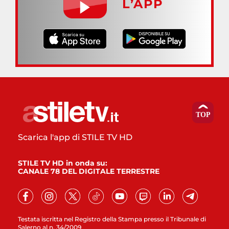
L’APP
Scarica l'app di STILE TV HD
STILE TV HD in onda su:
CANALE 78 DEL DIGITALE TERRESTRE
Testata iscritta nel Registro della Stampa presso il Tribunale di
Salerno al n. 34/2009