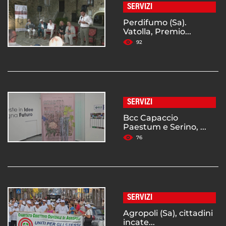
SERVIZI
Perdifumo (Sa).
Vatolla, Premio...
92
SERVIZI
Bcc Capaccio
Paestum e Serino, ...
76
SERVIZI
Agropoli (Sa), cittadini
incate...