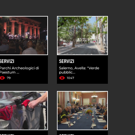
SERVIZI
SERVIZI
Parchi Archeologici di
Salerno, Avella: "Verde
Paestum ...
pubblic...
79
1047