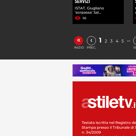
SERVIZI
ISTAT. Giugliano
'sorpassa' Sal...
56
«
‹
1
…
2
3
4
5
INIZIO
PREC.
S
Testata iscritta nel Registro de
Stampa presso il Tribunale di 
n. 34/2009