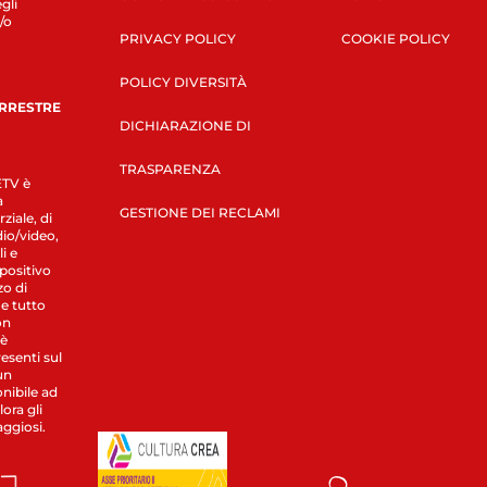
gli
/o
PRIVACY POLICY
COOKIE POLICY
POLICY DIVERSITÀ
ERRESTRE
DICHIARAZIONE DI
TRASPARENZA
LETV è
a
GESTIONE DEI RECLAMI
ziale, di
dio/video,
i e
spositivo
zo di
 e tutto
on
 è
esenti sul
un
nibile ad
ora gli
aggiosi.