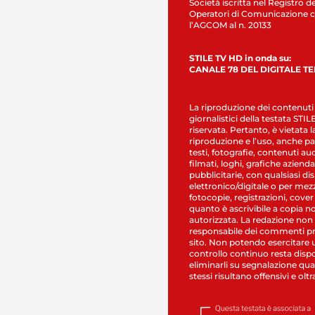
Società iscritta nel Registro de
Operatori di Comunicazione c
l’AGCOM al n. 20133
STILE TV HD in onda su:
CANALE 78 DEL DIGITALE T
La riproduzione dei contenuti
giornalistici della testata STI
riservata. Pertanto, è vietata l
riproduzione e l’uso, anche par
testi, fotografie, contenuti au
filmati, loghi, grafiche aziendal
pubblicitarie, con qualsiasi di
elettronico/digitale o per mez
fotocopie, registrazioni, cover
quanto è ascrivibile a copia n
autorizzata. La redazione non
responsabile dei commenti pr
sito. Non potendo esercitare 
controllo continuo resta dispo
eliminarli su segnalazione qual
stessi risultano offensivi e oltr