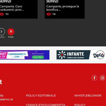
SERVIZI
SERVIZI
Campania. Caro
Campania, prosegue la
carburanti, pror...
bonifica ...
70
78
»
›
UCC.
FINE
lla
POLICY EDITORIALE
WHISTLEBLOWER
Salerno al
CODICE ETICO CONDOTTA
POLICY