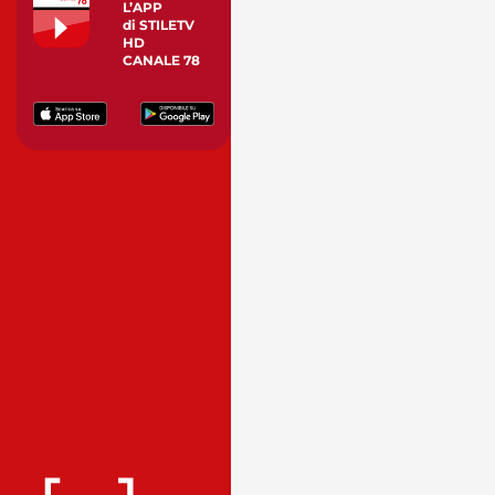
L’APP
di STILETV
HD
CANALE 78