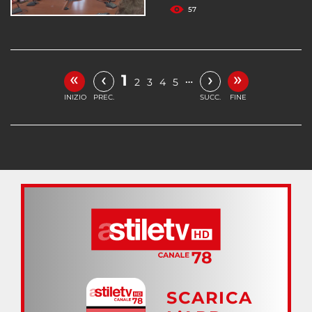
57
«
»
‹
›
1
…
2
3
4
5
INIZIO
PREC.
SUCC.
FINE
SCARICA