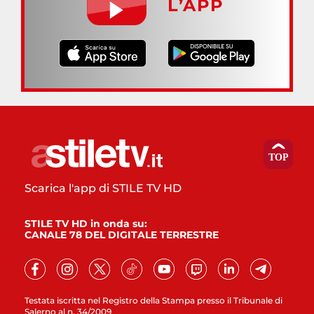
L’APP
Scarica l'app di STILE TV HD
STILE TV HD in onda su:
CANALE 78 DEL DIGITALE TERRESTRE
Testata iscritta nel Registro della Stampa presso il Tribunale di
Salerno al n. 34/2009