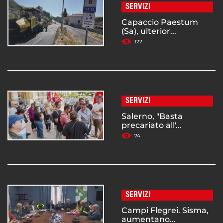
SERVIZI
Capaccio Paestum
(Sa), ulterior...
122
SERVIZI
Salerno, "Basta
precariato all'...
74
SERVIZI
Campi Flegrei. Sisma,
aumentano...