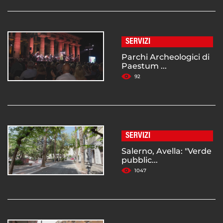
SERVIZI
Parchi Archeologici di
Paestum ...
92
SERVIZI
Salerno, Avella: "Verde
pubblic...
1047