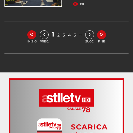
80
«
»
‹
›
1
…
2
3
4
5
INIZIO
PREC.
SUCC.
FINE
SCARICA