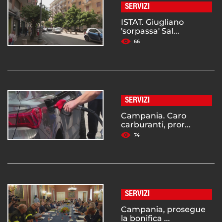
SERVIZI
ISTAT. Giugliano
'sorpassa' Sal...
66
SERVIZI
Campania. Caro
carburanti, pror...
74
SERVIZI
Campania, prosegue
la bonifica ...