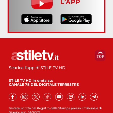
L’APP
Scarica l'app di STILE TV HD
STILE TV HD in onda su:
CANALE 78 DEL DIGITALE TERRESTRE
Testata iscritta nel Registro della Stampa presso il Tribunale di
Salerno al n. 34/2009